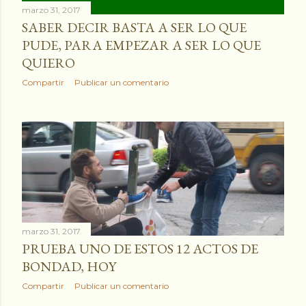
a
marzo 31, 2017
SABER DECIR BASTA A SER LO QUE
s
PUDE, PARA EMPEZAR A SER LO QUE
QUIERO
Compartir
Publicar un comentario
marzo 31, 2017
PRUEBA UNO DE ESTOS 12 ACTOS DE
BONDAD, HOY
Compartir
Publicar un comentario